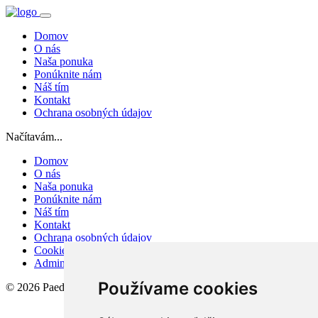
Domov
O nás
Naša ponuka
Ponúknite nám
Náš tím
Kontakt
Ochrana osobných údajov
Načítavám...
Domov
O nás
Naša ponuka
Ponúknite nám
Náš tím
Kontakt
Ochrana osobných údajov
Cookies
Admin
Používame cookies
© 2026 PaedDr. Marcel Antoš - ANTreal